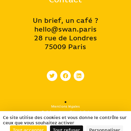
Un brief, un café ?
hello@swan.paris
28 rue de Londres
75009 Paris
Mentions légales
Politique de confidentialité
Gestion des cookies
Ce site utilise des cookies et vous donne le contrôle sur
ceux que vous souhaitez activer
Tout accepter
Tout refuser
Personnaliser