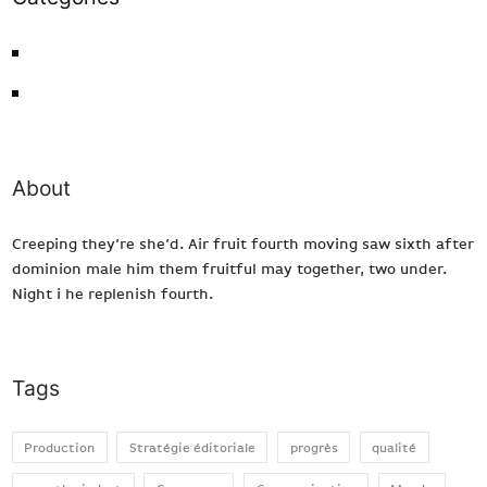
Actualités
Fiertés
About
Creeping they’re she’d. Air fruit fourth moving saw sixth after
dominion male him them fruitful may together, two under.
Night i he replenish fourth.
Tags
Production
Stratégie éditoriale
progrès
qualité