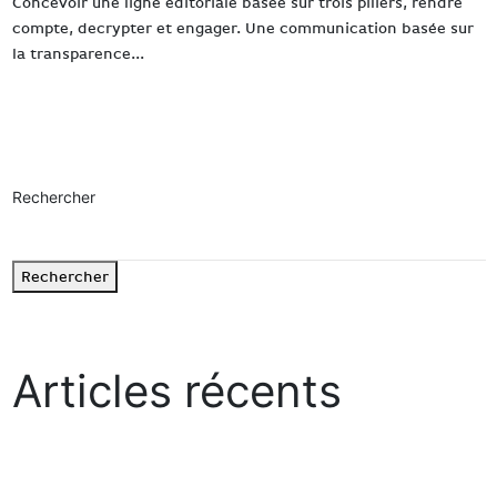
Concevoir une ligne éditoriale basée sur trois piliers, rendre
compte, decrypter et engager. Une communication basée sur
la transparence...
Read more
Rechercher
Rechercher
Articles récents
« Growth mindset » : le mode d’emploi pour cultiver le progrès
dans la durée
Comment devenir audible dans un monde qui crie ?